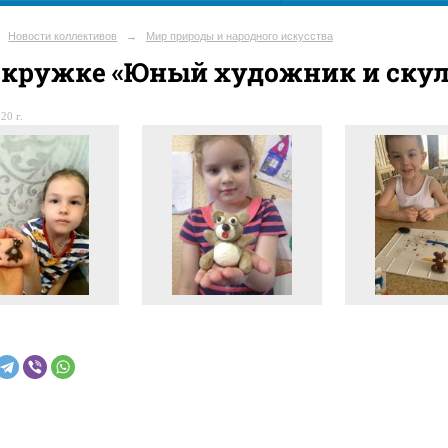
Новости коллективов
→
Мир природы и народного искусства
 кружке «Юный художник и ску
20 г.