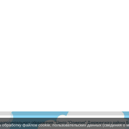
ополнительного образования "Центр "Олимпия" Дзержинского района В
а обработку файлов cookie, пользовательских данных (сведения о м