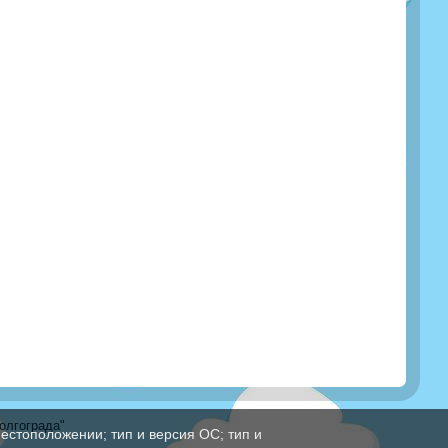
олгограда"
естоположении; тип и версия ОС; тип и