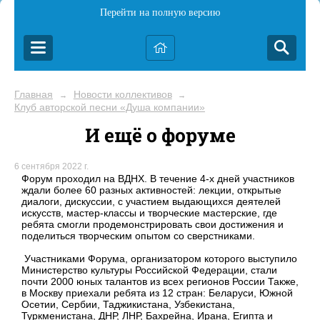
Перейти на полную версию
Главная
Новости коллективов
→
→
Клуб авторской песни «Душа компании»
И ещё о форуме
6 сентября 2022 г.
Форум проходил на ВДНХ. В течение 4-х дней участников
ждали более 60 разных активностей: лекции, открытые
диалоги, дискуссии, с участием выдающихся деятелей
искусств, мастер-классы и творческие мастерские, где
ребята смогли продемонстрировать свои достижения и
поделиться творческим опытом со сверстниками.
Участниками Форума, организатором которого выступило
Министерство культуры Российской Федерации, стали
почти 2000 юных талантов из всех регионов России Также,
в Москву приехали ребята из 12 стран: Беларуси, Южной
Осетии, Сербии, Таджикистана, Узбекистана,
Туркменистана, ДНР, ЛНР, Бахрейна, Ирана, Египта и