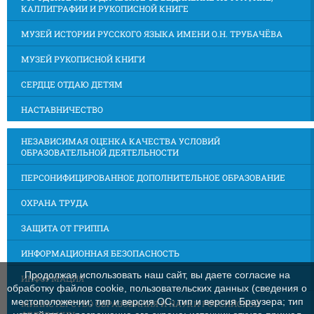
КАЛЛИГРАФИИ И РУКОПИСНОЙ КНИГЕ
МУЗЕЙ ИСТОРИИ РУССКОГО ЯЗЫКА ИМЕНИ О.Н. ТРУБАЧЁВА
МУЗЕЙ РУКОПИСНОЙ КНИГИ
СЕРДЦЕ ОТДАЮ ДЕТЯМ
НАСТАВНИЧЕСТВО
НЕЗАВИСИМАЯ ОЦЕНКА КАЧЕСТВА УСЛОВИЙ
ОБРАЗОВАТЕЛЬНОЙ ДЕЯТЕЛЬНОСТИ
ПЕРСОНИФИЦИРОВАННОЕ ДОПОЛНИТЕЛЬНОЕ ОБРАЗОВАНИЕ
ОХРАНА ТРУДА
ЗАЩИТА ОТ ГРИППА
ИНФОРМАЦИОННАЯ БЕЗОПАСНОСТЬ
Продолжая использовать наш сайт, вы даете согласие на
ИНФОРМАЦИЯ
обработку файлов cookie, пользовательских данных (сведения о
местоположении; тип и версия ОС; тип и версия Браузера; тип
МИНИСТЕРСТВО ОБРАЗОВАНИЯ И НАУКИ РОССИЙСКОЙ