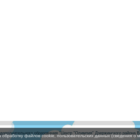
ополнительного образования "Центр "Олимпия" Дзержинского района В
а обработку файлов cookie, пользовательских данных (сведения о м