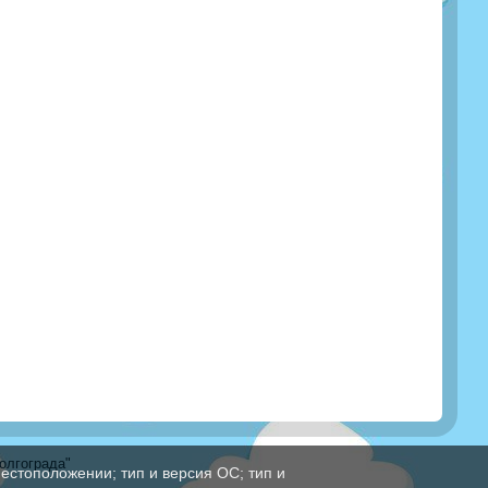
олгограда"
естоположении; тип и версия ОС; тип и