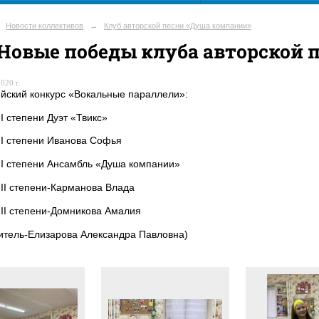
Новости коллективов
→
Клуб авторской песни «Душа компании»
Новые победы клуба авторской 
020 г.
йский конкурс «Вокальные параллели»:
II степени Дуэт «Твикс»
II степени Иванова Софья
II степени Ансамбль «Душа компании»
III степени-Карманова Влада
III степени-Домникова Амалия
итель-Елизарова Александра Павловна)