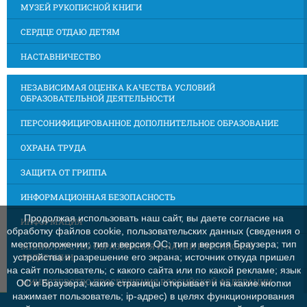
МУЗЕЙ РУКОПИСНОЙ КНИГИ
СЕРДЦЕ ОТДАЮ ДЕТЯМ
НАСТАВНИЧЕСТВО
НЕЗАВИСИМАЯ ОЦЕНКА КАЧЕСТВА УСЛОВИЙ
ОБРАЗОВАТЕЛЬНОЙ ДЕЯТЕЛЬНОСТИ
ПЕРСОНИФИЦИРОВАННОЕ ДОПОЛНИТЕЛЬНОЕ ОБРАЗОВАНИЕ
ОХРАНА ТРУДА
ЗАЩИТА ОТ ГРИППА
ИНФОРМАЦИОННАЯ БЕЗОПАСНОСТЬ
Продолжая использовать наш сайт, вы даете согласие на
ИНФОРМАЦИЯ
обработку файлов cookie, пользовательских данных (сведения о
местоположении; тип и версия ОС; тип и версия Браузера; тип
МИНИСТЕРСТВО ОБРАЗОВАНИЯ И НАУКИ РОССИЙСКОЙ
ФЕДЕРАЦИИ
устройства и разрешение его экрана; источник откуда пришел
на сайт пользователь; с какого сайта или по какой рекламе; язык
МИНИСТЕРСТВО ПРОСВЕЩЕНИЯ РОССИЙСКОЙ ФЕДЕРАЦИИ
ОС и Браузера; какие страницы открывает и на какие кнопки
нажимает пользователь; ip-адрес) в целях функционирования