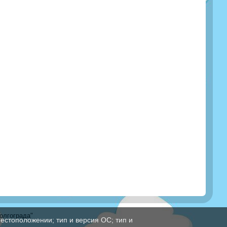
олгограда"
естоположении; тип и версия ОС; тип и