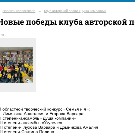
Новости коллективов
→
Клуб авторской песни «Душа компании»
Новые победы клуба авторской 
20 г.
 областной творческий конкурс «Семья и я»:
и
: Лимякина Анастасия и Егорова Варвара
I
степени-ансамбль «Душа компании»
II
степени-ансамбль «Укулеле»
II
степени-Глухова Варвара и Домникова Амалия
II
степени-Святина Полина