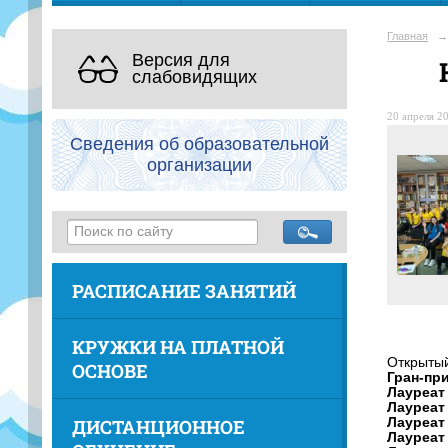
Главная
→
Версия для
слабовидящих
20 апреля 20
Сведения об образовательной
организации
РАСПИСАНИЕ ЗАНЯТИЙ
КРУЖКИ НА ПЛАТНОЙ
Открытый
ОСНОВЕ
Гран-пр
Лауреат 
Лауреат 
ДИСТАНЦИОННОЕ
Лауреат 
Лауреат 