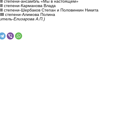
II
степени-ансамбль «Мы в настоящем»
II
степени-Карманова Влада
II
степени-Шербаков Степан и Половинкин Никита
II
степени-Алимова Полина
итель-Елизарова А.П.)