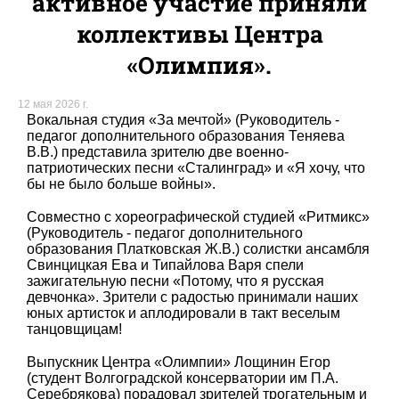
активное участие приняли
коллективы Центра
«Олимпия».
12 мая 2026 г.
Вокальная студия «За мечтой» (Руководитель -
педагог дополнительного образования Теняева
В.В.) представила зрителю две военно-
патриотических песни «Сталинград» и «Я хочу, что
бы не было больше войны».
Совместно с хореографической студией «Ритмикс»
(Руководитель - педагог дополнительного
образования Платковская Ж.В.) солистки ансамбля
Свинцицкая Ева и Типайлова Варя спели
зажигательную песни «Потому, что я русская
девчонка». Зрители с радостью принимали наших
юных артисток и аплодировали в такт веселым
танцовщицам!
Выпускник Центра «Олимпии» Лощинин Егор
(студент Волгоградской консерватории им П.А.
Серебрякова) порадовал зрителей трогательным и