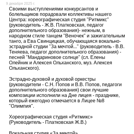
9 декабря 2025 г.
Своими выступлениями конкурсантов и
болельщиков порадовали коллективы нашего
Центра: хореографическая студия "Ритмикс"
(руководитель - Ж.В. Платковская, педагог
дополнительного образования)- нежным, в
народном стиле танцем "Веночек" и зажигательным
танго, а Ева Свинцицкая, обучающаяся вокально-
эстрадной студии "За мечтой..." (руководитель - В.В.
Теняева, педагог дополнительного образования) -
песней "Мандариновое солнце" (сл. Елены
Олейник и Алексея Ольханского, муз. Алексея
Ольханского).
Эстрадно-духовой и духовой оркестры
(руководители - С.Н. Попов и В.В. Попов, педагоги
дополнительного образования) свои лучшие
композиции исполнили на Дне лицея - празднике,
который ежегодно отмечается в Лицее №8
"Олимпия".
Хореографическая студия «Ритмикс»
(Руководитель - Платковская Ж.В.)
Вокальная студия «За мечтой»