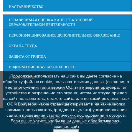
НАСТАВНИЧЕСТВО
НЕЗАВИСИМАЯ ОЦЕНКА КАЧЕСТВА УСЛОВИЙ
ОБРАЗОВАТЕЛЬНОЙ ДЕЯТЕЛЬНОСТИ
ПЕРСОНИФИЦИРОВАННОЕ ДОПОЛНИТЕЛЬНОЕ ОБРАЗОВАНИЕ
ОХРАНА ТРУДА
ЗАЩИТА ОТ ГРИППА
ИНФОРМАЦИОННАЯ БЕЗОПАСНОСТЬ
Продолжая использовать наш сайт, вы даете согласие на
ИНФОРМАЦИЯ
обработку файлов cookie, пользовательских данных (сведения о
местоположении; тип и версия ОС; тип и версия Браузера; тип
МИНИСТЕРСТВО ОБРАЗОВАНИЯ И НАУКИ РОССИЙСКОЙ
ФЕДЕРАЦИИ
устройства и разрешение его экрана; источник откуда пришел
на сайт пользователь; с какого сайта или по какой рекламе; язык
МИНИСТЕРСТВО ПРОСВЕЩЕНИЯ РОССИЙСКОЙ ФЕДЕРАЦИИ
ОС и Браузера; какие страницы открывает и на какие кнопки
нажимает пользователь; ip-адрес) в целях функционирования
сайта и проведения статистических исследований и обзоров.
©
2026 Муниципальное учреждение дополнительного
Если вы не хотите, чтобы ваши данные обрабатывались,
образования "Центр "Олимпия" Дзержинского района
покиньте сайт.
Волгограда"