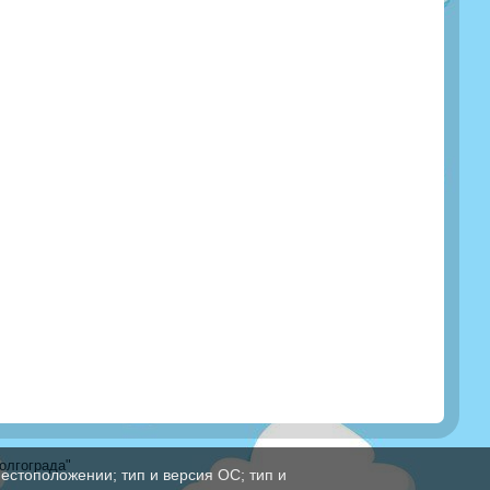
олгограда"
естоположении; тип и версия ОС; тип и