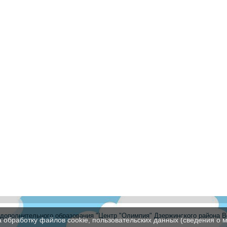
ополнительного образования "Центр "Олимпия" Дзержинского района В
а обработку файлов cookie, пользовательских данных (сведения о м