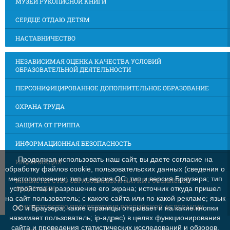
МУЗЕЙ РУКОПИСНОЙ КНИГИ
СЕРДЦЕ ОТДАЮ ДЕТЯМ
НАСТАВНИЧЕСТВО
НЕЗАВИСИМАЯ ОЦЕНКА КАЧЕСТВА УСЛОВИЙ
ОБРАЗОВАТЕЛЬНОЙ ДЕЯТЕЛЬНОСТИ
ПЕРСОНИФИЦИРОВАННОЕ ДОПОЛНИТЕЛЬНОЕ ОБРАЗОВАНИЕ
ОХРАНА ТРУДА
ЗАЩИТА ОТ ГРИППА
ИНФОРМАЦИОННАЯ БЕЗОПАСНОСТЬ
Продолжая использовать наш сайт, вы даете согласие на
ИНФОРМАЦИЯ
обработку файлов cookie, пользовательских данных (сведения о
местоположении; тип и версия ОС; тип и версия Браузера; тип
МИНИСТЕРСТВО ОБРАЗОВАНИЯ И НАУКИ РОССИЙСКОЙ
ФЕДЕРАЦИИ
устройства и разрешение его экрана; источник откуда пришел
на сайт пользователь; с какого сайта или по какой рекламе; язык
МИНИСТЕРСТВО ПРОСВЕЩЕНИЯ РОССИЙСКОЙ ФЕДЕРАЦИИ
ОС и Браузера; какие страницы открывает и на какие кнопки
нажимает пользователь; ip-адрес) в целях функционирования
сайта и проведения статистических исследований и обзоров.