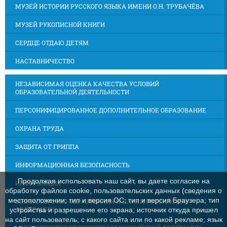
МУЗЕЙ ИСТОРИИ РУССКОГО ЯЗЫКА ИМЕНИ О.Н. ТРУБАЧЁВА
МУЗЕЙ РУКОПИСНОЙ КНИГИ
СЕРДЦЕ ОТДАЮ ДЕТЯМ
НАСТАВНИЧЕСТВО
НЕЗАВИСИМАЯ ОЦЕНКА КАЧЕСТВА УСЛОВИЙ
ОБРАЗОВАТЕЛЬНОЙ ДЕЯТЕЛЬНОСТИ
ПЕРСОНИФИЦИРОВАННОЕ ДОПОЛНИТЕЛЬНОЕ ОБРАЗОВАНИЕ
ОХРАНА ТРУДА
ЗАЩИТА ОТ ГРИППА
ИНФОРМАЦИОННАЯ БЕЗОПАСНОСТЬ
Продолжая использовать наш сайт, вы даете согласие на
ИНФОРМАЦИЯ
обработку файлов cookie, пользовательских данных (сведения о
местоположении; тип и версия ОС; тип и версия Браузера; тип
МИНИСТЕРСТВО ОБРАЗОВАНИЯ И НАУКИ РОССИЙСКОЙ
ФЕДЕРАЦИИ
устройства и разрешение его экрана; источник откуда пришел
на сайт пользователь; с какого сайта или по какой рекламе; язык