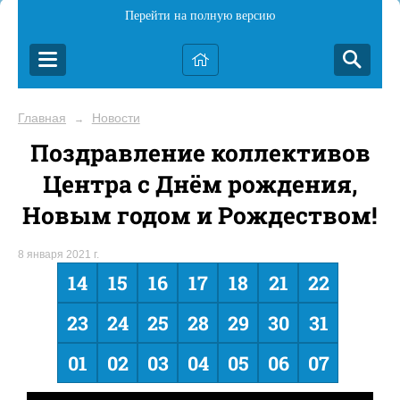
Перейти на полную версию
Главная
Новости
→
Поздравление коллективов
Центра с Днём рождения,
Новым годом и Рождеством!
8 января 2021 г.
14
15
16
17
18
21
22
23
24
25
28
29
30
31
01
02
03
04
05
06
07