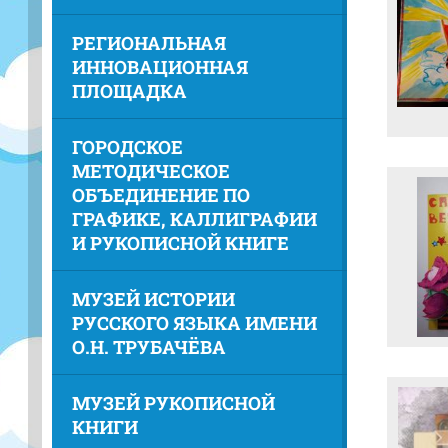
РЕГИОНАЛЬНАЯ
ИННОВАЦИОННАЯ
ПЛОЩАДКА
ГОРОДСКОЕ
МЕТОДИЧЕСКОЕ
ОБЪЕДИНЕНИЕ ПО
ГРАФИКЕ, КАЛЛИГРАФИИ
И РУКОПИСНОЙ КНИГЕ
МУЗЕЙ ИСТОРИИ
РУССКОГО ЯЗЫКА ИМЕНИ
О.Н. ТРУБАЧЁВА
МУЗЕЙ РУКОПИСНОЙ
КНИГИ