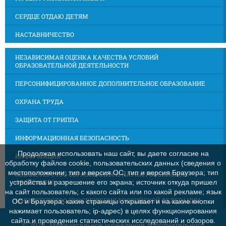
СЕРДЦЕ ОТДАЮ ДЕТЯМ
НАСТАВНИЧЕСТВО
НЕЗАВИСИМАЯ ОЦЕНКА КАЧЕСТВА УСЛОВИЙ
ОБРАЗОВАТЕЛЬНОЙ ДЕЯТЕЛЬНОСТИ
ПЕРСОНИФИЦИРОВАННОЕ ДОПОЛНИТЕЛЬНОЕ ОБРАЗОВАНИЕ
ОХРАНА ТРУДА
ЗАЩИТА ОТ ГРИППА
ИНФОРМАЦИОННАЯ БЕЗОПАСНОСТЬ
Продолжая использовать наш сайт, вы даете согласие на
ИНФОРМАЦИЯ
обработку файлов cookie, пользовательских данных (сведения о
местоположении; тип и версия ОС; тип и версия Браузера; тип
МИНИСТЕРСТВО ОБРАЗОВАНИЯ И НАУКИ РОССИЙСКОЙ
ФЕДЕРАЦИИ
устройства и разрешение его экрана; источник откуда пришел
на сайт пользователь; с какого сайта или по какой рекламе; язык
МИНИСТЕРСТВО ПРОСВЕЩЕНИЯ РОССИЙСКОЙ ФЕДЕРАЦИИ
ОС и Браузера; какие страницы открывает и на какие кнопки
нажимает пользователь; ip-адрес) в целях функционирования
сайта и проведения статистических исследований и обзоров.
©
2026 Муниципальное учреждение дополнительного