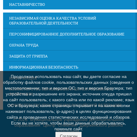
НАСТАВНИЧЕСТВО
НЕЗАВИСИМАЯ ОЦЕНКА КАЧЕСТВА УСЛОВИЙ
ОБРАЗОВАТЕЛЬНОЙ ДЕЯТЕЛЬНОСТИ
ПЕРСОНИФИЦИРОВАННОЕ ДОПОЛНИТЕЛЬНОЕ ОБРАЗОВАНИЕ
ОХРАНА ТРУДА
ЗАЩИТА ОТ ГРИППА
ИНФОРМАЦИОННАЯ БЕЗОПАСНОСТЬ
Продолжая использовать наш сайт, вы даете согласие на
ИНФОРМАЦИЯ
обработку файлов cookie, пользовательских данных (сведения о
местоположении; тип и версия ОС; тип и версия Браузера; тип
МИНИСТЕРСТВО ОБРАЗОВАНИЯ И НАУКИ РОССИЙСКОЙ
ФЕДЕРАЦИИ
устройства и разрешение его экрана; источник откуда пришел
на сайт пользователь; с какого сайта или по какой рекламе; язык
МИНИСТЕРСТВО ПРОСВЕЩЕНИЯ РОССИЙСКОЙ ФЕДЕРАЦИИ
ОС и Браузера; какие страницы открывает и на какие кнопки
нажимает пользователь; ip-адрес) в целях функционирования
сайта и проведения статистических исследований и обзоров.
©
2026 Муниципальное учреждение дополнительного
Если вы не хотите, чтобы ваши данные обрабатывались,
образования "Центр "Олимпия" Дзержинского района
покиньте сайт.
Волгограда"
Согласен