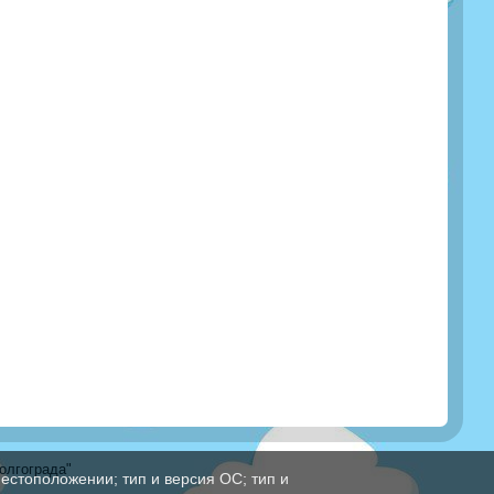
олгограда"
естоположении; тип и версия ОС; тип и