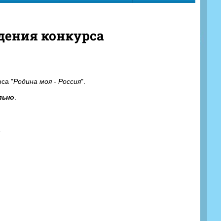
дения конкурса
са "
Родина моя - Россия
".
льно
.
.