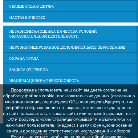
СЕРДЦЕ ОТДАЮ ДЕТЯМ
НАСТАВНИЧЕСТВО
НЕЗАВИСИМАЯ ОЦЕНКА КАЧЕСТВА УСЛОВИЙ
ОБРАЗОВАТЕЛЬНОЙ ДЕЯТЕЛЬНОСТИ
ПЕРСОНИФИЦИРОВАННОЕ ДОПОЛНИТЕЛЬНОЕ ОБРАЗОВАНИЕ
ОХРАНА ТРУДА
ЗАЩИТА ОТ ГРИППА
ИНФОРМАЦИОННАЯ БЕЗОПАСНОСТЬ
Продолжая использовать наш сайт, вы даете согласие на
ИНФОРМАЦИЯ
обработку файлов cookie, пользовательских данных (сведения о
местоположении; тип и версия ОС; тип и версия Браузера; тип
МИНИСТЕРСТВО ОБРАЗОВАНИЯ И НАУКИ РОССИЙСКОЙ
ФЕДЕРАЦИИ
устройства и разрешение его экрана; источник откуда пришел
на сайт пользователь; с какого сайта или по какой рекламе; язык
МИНИСТЕРСТВО ПРОСВЕЩЕНИЯ РОССИЙСКОЙ ФЕДЕРАЦИИ
ОС и Браузера; какие страницы открывает и на какие кнопки
нажимает пользователь; ip-адрес) в целях функционирования
сайта и проведения статистических исследований и обзоров.
©
2026 Муниципальное учреждение дополнительного
Если вы не хотите, чтобы ваши данные обрабатывались,