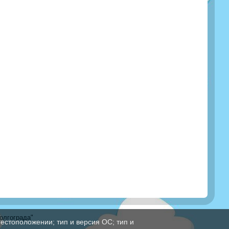
олгограда"
естоположении; тип и версия ОС; тип и