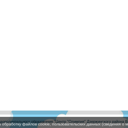
ополнительного образования "Центр "Олимпия" Дзержинского района В
а обработку файлов cookie, пользовательских данных (сведения о м