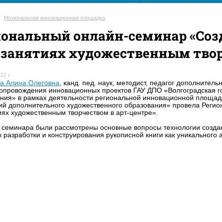
Региональная инновационная площадка
иональный онлайн-семинар «Соз
занятиях художественным твор
22 г.
а Алина Олеговна
, канд. пед. наук, методист, педагог дополните
опровождения инновационных проектов ГАУ ДПО «Волгоградская 
ния» в рамках деятельности региональной инновационной площадк
ий дополнительного художественного образования» провела Реги
иях художественным творчеством в арт-центре».
 семинара были рассмотрены основные вопросы технологии создан
 разработки и конструирования рукописной книги как уникального 